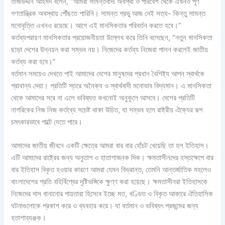
তাজউদ্দীন আহমদ বলেন, “আমরা সামন্তবাদী অবস্থা ও পরিবেশ থেকে এখনও পূর্ণ
গণতান্ত্রিক অবস্থায় পৌঁছতে পারিনি। সামন্ত প্রভু আজ নেই সত্য- কিন্তু সামন্ত
মনোবৃত্তি এখনও রয়েছে। আগে এই মানসিকতার পরিবর্তন করতে হবে।”
কর্তব্যপরায়ণ মানসিকতার প্রয়োজনীয়তা উল্লেখ করে তিনি বলেছেন, “নতুন মানসিকতা
ছাড়া দেশের উন্নয়ন করা সম্ভব নয়। নিজেদের কর্তব্য নিজেরা পালন করলেই জাতীয়
কর্তব্য করা হবে।”
বর্তমান সময়েও দেখতে পাই আমাদের দেশের মানুষদের প্রধান বৈশিষ্ট্য আপন স্বার্থকে
প্রাধান্য দেয়া। প্রতিটি স্তরে অনৈক্য ও স্বার্থবাদী মনোভাব বিদ্যমান। এ মানসিকতা
থেকে আমাদের সরে না এলে ভবিষ্যত কখনোই অনুকূলে আসবে। দেশের প্রতিটি
নাগরিকের নিজ নিজ কর্তব্যে সচেষ্ট থাকা উচিত, যা সম্ভব হলে রাষ্ট্রীয় ঐক্যের রূপ
চমৎকারভাবে পাল্টে যেতে পারে।
আমাদের জাতীয় জীবনে একটি ক্ষেত্রে আমরা বার বার হোঁচট খেয়েছি তা হল ইতিহাস।
এটি আমাদের রাষ্ট্রের জন্য অনুতাপ ও হাতাশাজনক দিক। ক্ষমতাসীনদের হস্তক্ষেপে বার
বার ইতিহাস বিকৃত হওয়ার কারণে আমরা যেমন বিভ্রান্ত, তেমনি আন্তর্জাতিক মহলেও
বাংলাদেশের প্রতি বহির্বিশ্বের দৃষ্টিভঙ্গিকে ক্ষুণ্ণ করা হয়েছে। ক্ষমতাসীনরা ইতিহাসকে
নিজেদের দাস বানানোর পায়তারা হিসেবে ইচ্ছে মত, খণ্ডিত ও বিকৃত আকারে ঐতিহাসিক
ঘটনাগুলোকে প্রকাশ করে ও ব্যবহার করে। যা বর্তমান ও ভবিষ্যৎ প্রজন্মের জন্য
হতাশাব্যঞ্জক।