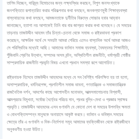
তাগিদ দিচ্ছেন, দারিদ্র্য বিমোচনের জন্য লক্ষ্যস্থির করছেন, বিপুল জনসংখ্যাকে
জনশক্তিতে রূপান্তরিত করার পরিকল্পনার কথা বলছেন, জনকল্যাণমুখী শিক্ষাব্যবস্থা
বাস্তবায়নের কথা বলছেন, আমজনতাকে দুর্নীতির বিরুদ্ধে সোচ্চার হবার আহ্বান
জানাচ্ছেন, হতাশা নয় আশাকেই তিনি বার বার জাগ্রত করার কথা বলেছেন। যে সময়ের
তাড়নায় তাজউদ্দীন আহমদ তাঁর চিন্তা-চেতনা থেকে সমাজ ও রাষ্ট্রভাবনা প্রকাশ
করেছেন, আক্ষরিক অর্থে সে সময়টা আমরা পেরিয়ে এলেও বাস্তবিক অর্থে আমরা আজও
সে পরিস্থিতির মধ্যেই আছি। আমাদের বর্তমান সমাজ ব্যবস্থা, বৈষম্যময় শিক্ষানীতি,
পুঁজিবাদি শ্রেণির উত্থান, সম্পদের অসম বন্টন, অস্থিতিশীল রাজনীতি, ধর্মাশ্রয়ী গোষ্ঠীর
সাম্প্রদায়িক রাজনীতি প্রভৃতি বিষয় এখনো প্রধান সমস্যা রূপে আলোচিত।
রাষ্ট্রনায়ক হিসেবে তাজউদ্দীন আহমদের মধ্যে যে সব বৈশিষ্ট্য পরিলক্ষিত হয় তা হলো,
অসাম্প্রদায়িক, ধর্মনিরপেক্ষ, প্রগতিশীল সমাজ ভাবনা, গণতান্ত্রিক ও সমাজতান্ত্রিক
রাজনৈতিক দর্শন, আদর্শের কাছে আপোসহীন মনোভাব, আত্মসমালোচনায় বিশ্বাসী,
আত্মপ্রচার বিমুখতা, সর্বোচ্চ ধৈর্য্যের পরিচয় দান, প্রখর বুদ্ধি-মেধা ও প্রজ্ঞার স্বাক্ষর
প্রভৃতি। তাজউদ্দীন আহমদের এসব গুণাবলি যে কোনো দেশ বা সময়ের উপলব্ধি ক্ষমতা
ও বোধশক্তিসম্পন্ন মানুষকে অনায়াসে আকৃষ্ট করবে। বর্তমান ও ভবিষ্যৎ সময়ের
ক্ষেত্রে তাঁর এ গুণাবলি ও দিক-নির্দেশনা সমূহ আমাদের ব্যক্তিজীবন থেকে রাষ্ট্রজীবনে
অনুকরণীয় হওয়া উচিত।