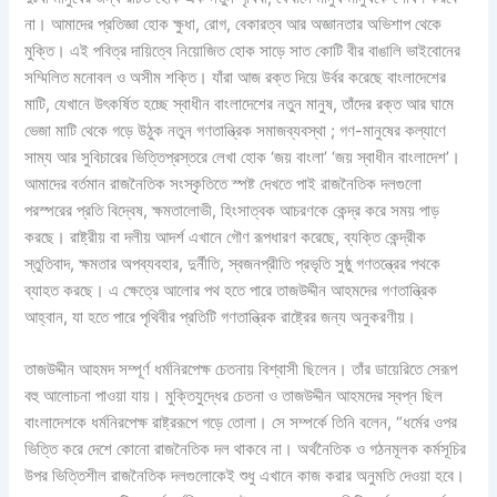
না। আমাদের প্রতিজ্ঞা হোক ক্ষুধা, রোগ, বেকারত্ব আর অজ্ঞানতার অভিশাপ থেকে
মুক্তি। এই পবিত্র দায়িত্বে নিয়োজিত হোক সাড়ে সাত কোটি বীর বাঙালি ভাইবোনের
সম্মিলিত মনোবল ও অসীম শক্তি। যাঁরা আজ রক্ত দিয়ে উর্বর করেছে বাংলাদেশের
মাটি, যেখানে উৎকর্ষিত হচ্ছে স্বাধীন বাংলাদেশের নতুন মানুষ, তাঁদের রক্ত আর ঘামে
ভেজা মাটি থেকে গড়ে উঠুক নতুন গণতান্ত্রিক সমাজব্যবস্থা ; গণ-মানুষের কল্যাণে
সাম্য আর সুবিচারের ভিত্তিপ্রস্তরে লেখা হোক ‘জয় বাংলা’ ‘জয় স্বাধীন বাংলাদেশ’।
আমাদের বর্তমান রাজনৈতিক সংস্কৃতিতে স্পষ্ট দেখতে পাই রাজনৈতিক দলগুলো
পরস্পরের প্রতি বিদ্বেষ, ক্ষমতালোভী, হিংসাত্বক আচরণকে কেন্দ্র করে সময় পাড়
করছে। রাষ্ট্রীয় বা দলীয় আদর্শ এখানে গৌণ রূপধারণ করেছে, ব্যক্তি কেন্দ্রীক
স্তুতিবাদ, ক্ষমতার অপব্যবহার, দুর্নীতি, স্বজনপ্রীতি প্রভৃতি সুষ্ঠু গণতন্ত্রের পথকে
ব্যাহত করছে। এ ক্ষেত্রে আলোর পথ হতে পারে তাজউদ্দীন আহমদের গণতান্ত্রিক
আহ্বান, যা হতে পারে পৃথিবীর প্রতিটি গণতান্ত্রিক রাষ্ট্রের জন্য অনুকরণীয়।
তাজউদ্দীন আহমদ সম্পূর্ণ ধর্মনিরপেক্ষ চেতনায় বিশ্বাসী ছিলেন। তাঁর ডায়েরিতে সেরূপ
বহু আলোচনা পাওয়া যায়। মুক্তিযুদ্ধের চেতনা ও তাজউদ্দীন আহমদের স্বপ্ন ছিল
বাংলাদেশকে ধর্মনিরপেক্ষ রাষ্ট্ররূপে গড়ে তোলা। সে সম্পর্কে তিনি বলেন, “ধর্মের ওপর
ভিত্তি করে দেশে কোনো রাজনৈতিক দল থাকবে না। অর্থনৈতিক ও গঠনমূলক কর্মসূচির
উপর ভিত্তিশীল রাজনৈতিক দলগুলোকেই শুধু এখানে কাজ করার অনুমতি দেওয়া হবে।