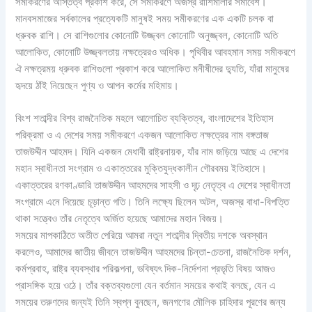
সমীকরণের অস্তিত্ব প্রকাশ করে, সে সমীকরণে অজস্র রাশিমালার সমাবেশ।
মানবসমাজের সর্বকালের প্রত্যেকটি মানুষই সময় সমীকরণের এক একটি চলক বা
ধ্রুবক রাশি। সে রাশিগুলোর কোনোটি উজ্জ্বল কোনোটি অনুজ্জ্বল, কোনোটি অতি
আলোকিত, কোনোটি উজ্জ্বলতায় নক্ষত্রেরও অধিক। পৃথিবীর আবহমান সময় সমীকরণে
ঐ নক্ষত্রময় ধ্রুবক রাশিগুলো প্রকাশ করে আলোকিত মনীষীদের দ্যুতি, যাঁরা মানুষের
হৃদয়ে ঠাঁই নিয়েছেন পুণ্য ও আপন কর্মের মহিমায়।
বিংশ শতাব্দীর বিশ্ব রাজনৈতিক মহলে আলোচিত ব্যক্তিত্ব, বাংলাদেশের ইতিহাস
পরিক্রমা ও এ দেশের সময় সমীকরণে একজন আলোকিত নক্ষত্রের নাম বঙ্গতাজ
তাজউদ্দীন আহমদ। যিনি একজন মেধাবী রাষ্ট্রনায়ক, যাঁর নাম জড়িয়ে আছে এ দেশের
মহান স্বাধীনতা সংগ্রাম ও একাত্তরের মুক্তিযুদ্ধকালীন গৌরবময় ইতিহাসে।
একাত্তরের রণকাণ্ডারি তাজউদ্দীন আহমদের সাহসী ও দৃঢ় নেতৃত্ব এ দেশের স্বাধীনতা
সংগ্রামে এনে দিয়েছে চূড়ান্ত গতি। তিনি লক্ষ্যে ছিলেন অটল, অজস্র বাধা-বিপত্তি
থাকা সত্ত্বেও তাঁর নেতৃত্বে অর্জিত হয়েছে আমাদের মহান বিজয়।
সময়ের মাপকাঠিতে অতীত পেরিয়ে আমরা নতুন শতাব্দীর দ্বিতীয় দশকে অবস্থান
করলেও, আমাদের জাতীয় জীবনে তাজউদ্দীন আহমদের চিন্তা-চেতনা, রাজনৈতিক দর্শন,
কর্মপ্রবাহ, রাষ্ট্র ব্যবস্থার পরিকল্পনা, ভবিষ্যৎ দিক-নির্দেশনা প্রভৃতি বিষয় আজও
প্রাসঙ্গিক হয়ে ওঠে। তাঁর বক্তব্যগুলো যেন বর্তমান সময়ের কথাই বলছে, যেন এ
সময়ের তরুণদের জন্যই তিনি স্বপ্ন বুনছেন, জনগণের মৌলিক চাহিদার পূরণের জন্য