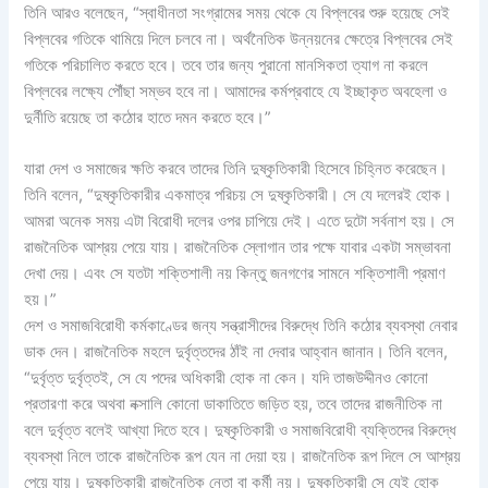
তিনি আরও বলেছেন, “স্বাধীনতা সংগ্রামের সময় থেকে যে বিপ্লবের শুরু হয়েছে সেই
বিপ্লবের গতিকে থামিয়ে দিলে চলবে না। অর্থনৈতিক উন্নয়নের ক্ষেত্রে বিপ্লবের সেই
গতিকে পরিচালিত করতে হবে। তবে তার জন্য পুরানো মানসিকতা ত্যাগ না করলে
বিপ্লবের লক্ষ্যে পৌঁছা সম্ভব হবে না। আমাদের কর্মপ্রবাহে যে ইচ্ছাকৃত অবহেলা ও
দুর্নীতি রয়েছে তা কঠোর হাতে দমন করতে হবে।”
যারা দেশ ও সমাজের ক্ষতি করবে তাদের তিনি দুষ্কৃতিকারী হিসেবে চিহ্নিত করেছেন।
তিনি বলেন, “দুষ্কৃতিকারীর একমাত্র পরিচয় সে দুষ্কৃতিকারী। সে যে দলেরই হোক।
আমরা অনেক সময় এটা বিরোধী দলের ওপর চাপিয়ে দেই। এতে দুটো সর্বনাশ হয়। সে
রাজনৈতিক আশ্রয় পেয়ে যায়। রাজনৈতিক স্লোগান তার পক্ষে যাবার একটা সম্ভাবনা
দেখা দেয়। এবং সে যতটা শক্তিশালী নয় কিন্তু জনগণের সামনে শক্তিশালী প্রমাণ
হয়।”
দেশ ও সমাজবিরোধী কর্মকাণ্ডের জন্য সন্ত্রাসীদের বিরুদ্ধে তিনি কঠোর ব্যবস্থা নেবার
ডাক দেন। রাজনৈতিক মহলে দুর্বৃত্তদের ঠাঁই না দেবার আহ্বান জানান। তিনি বলেন,
“দুর্বৃত্ত দুর্বৃত্তই, সে যে পদের অধিকারী হোক না কেন। যদি তাজউদ্দীনও কোনো
প্রতারণা করে অথবা নক্সালি কোনো ডাকাতিতে জড়িত হয়, তবে তাদের রাজনীতিক না
বলে দুর্বৃত্ত বলেই আখ্যা দিতে হবে। দুষ্কৃতিকারী ও সমাজবিরোধী ব্যক্তিদের বিরুদ্ধে
ব্যবস্থা নিলে তাকে রাজনৈতিক রূপ যেন না দেয়া হয়। রাজনৈতিক রূপ দিলে সে আশ্রয়
পেয়ে যায়। দুষ্কৃতিকারী রাজনৈতিক নেতা বা কর্মী নয়। দুষ্কৃতিকারী সে যেই হোক