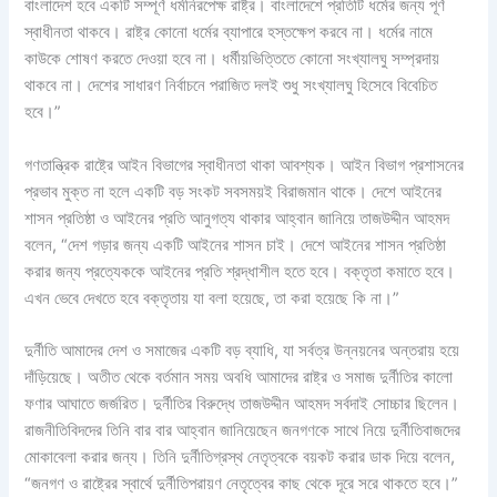
বাংলাদেশ হবে একটি সম্পূর্ণ ধর্মনিরপেক্ষ রাষ্ট্র। বাংলাদেশে প্রতিটি ধর্মের জন্য পূর্ণ
স্বাধীনতা থাকবে। রাষ্ট্র কোনো ধর্মের ব্যাপারে হস্তক্ষেপ করবে না। ধর্মের নামে
কাউকে শোষণ করতে দেওয়া হবে না। ধর্মীয়ভিত্তিতে কোনো সংখ্যালঘু সম্প্রদায়
থাকবে না। দেশের সাধারণ নির্বাচনে পরাজিত দলই শুধু সংখ্যালঘু হিসেবে বিবেচিত
হবে।”
গণতান্ত্রিক রাষ্ট্রে আইন বিভাগের স্বাধীনতা থাকা আবশ্যক। আইন বিভাগ প্রশাসনের
প্রভাব মুক্ত না হলে একটি বড় সংকট সবসময়ই বিরাজমান থাকে। দেশে আইনের
শাসন প্রতিষ্ঠা ও আইনের প্রতি আনুগত্য থাকার আহ্বান জানিয়ে তাজউদ্দীন আহমদ
বলেন, “দেশ গড়ার জন্য একটি আইনের শাসন চাই। দেশে আইনের শাসন প্রতিষ্ঠা
করার জন্য প্রত্যেককে আইনের প্রতি শ্রদ্ধাশীল হতে হবে। বক্তৃতা কমাতে হবে।
এখন ভেবে দেখতে হবে বক্তৃতায় যা বলা হয়েছে, তা করা হয়েছে কি না।”
দুর্নীতি আমাদের দেশ ও সমাজের একটি বড় ব্যাধি, যা সর্বত্র উন্নয়নের অন্তরায় হয়ে
দাঁড়িয়েছে। অতীত থেকে বর্তমান সময় অবধি আমাদের রাষ্ট্র ও সমাজ দুর্নীতির কালো
ফণার আঘাতে জর্জরিত। দুর্নীতির বিরুদ্ধে তাজউদ্দীন আহমদ সর্বদাই সোচ্চার ছিলেন।
রাজনীতিবিদদের তিনি বার বার আহ্বান জানিয়েছেন জনগণকে সাথে নিয়ে দুর্নীতিবাজদের
মোকাবেলা করার জন্য। তিনি দুর্নীতিগ্রস্থ নেতৃত্বকে বয়কট করার ডাক দিয়ে বলেন,
“জনগণ ও রাষ্ট্রের স্বার্থে দুর্নীতিপরায়ণ নেতৃত্বের কাছ থেকে দূরে সরে থাকতে হবে।”