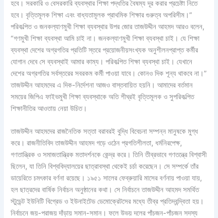
হবে। সরকারি ও বেসরকারি ব্যবস্থার শিক্ষা পদ্ধতির বৈষম্য দূর করার প্রচেষ্টা নিতে
হবে। বৃত্তিমূলক শিক্ষা এবং বাধ্যতামূলক প্রাথমিক শিক্ষার গুরুত্ব অপরিসীম।”
পরিকল্পিত ও জনকল্যাণমুখী শিক্ষা ব্যবস্থার উপর জোর তাজউদ্দীন আহমদ আরও বলেন,
“গণমুখী শিক্ষা ব্যবস্থা আমি চাই না। জনকল্যাণমুখী শিক্ষা ব্যবস্থা চাই। যে শিক্ষা
ব্যবস্থা দেশের অগ্রগতির প্রতিটি স্তরে প্রয়োজনীয়সংখ্যক অনুশীলনপ্রাপ্ত কর্মীর
যোগান দেবে সে ব্যবস্থাই আমার কাম্য। পরিকল্পিত শিক্ষা ব্যবস্থা চাই। যেখানে
দেশের অগ্রগতির সর্বস্তরের সবরকম কর্মী পাওয়া যাবে। কোনও দিক শূন্য থাকবে না।”
তাজউদ্দীন আহমদের এ দিক-নির্দেশনা আজও বাস্তবায়িত হয়নি। আমাদের বর্তমান
সময়ের জিপিএ ফাইভমুখী শিক্ষা ব্যবস্থাকে অতি শীঘ্রই বৃত্তিমূলক ও সুপরিকল্পিত
শিক্ষানীতির আওতায় নেয়া উচিত।
তাজউদ্দীন আহমদের রাজনৈতিক সত্তা বরাবরই বুদ্ধি বিবেচনা সম্পন্ন মানুষকে মুগ্ধ
করে। রাজনীতিবিদ তাজউদ্দীন আহমদ গড়ে ওঠেন প্রগতিশীলতা, ধর্মনিরপেক্ষ,
গণতান্ত্রিক ও সমাজতান্ত্রিক মতাদর্শনকে কেন্দ্র করে। তিনি তীব্রভাবে গণতন্ত্রে বিশ্বাসী
ছিলেন, যা তিনি বিশ্ববিদ্যালয়ের ছাত্রাবস্থা থেকেই চর্চা করেছেন। সে সম্পর্কে তাঁর
ডায়েরিতে চমৎকার বর্ণনা রয়েছে। ১৯৫১ সালের ফেব্রুয়ারি মাসের বর্ণনায় পাওয়া যায়,
হল ছাত্রদের বার্ষিক নির্বাচন অনুষ্ঠানের কথা। সে নির্বাচনে তাজউদ্দীন আহমদ সমর্থিত
স্টুডেন্ট ইউনিটি বিগ্রেড ও ইউনাইটেড ডেমোক্রেটসের মধ্যে তীব্র প্রতিদ্বন্দ্বিতা হয়।
নির্বাচনে জয়-পরাজয় দাঁড়ায় সমান-সমান। ফলে উভয় দলের পাঁচজন-পাঁচজন সদস্য