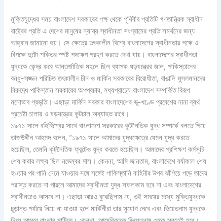
মুক্তিযুদ্ধের সময় বাংলাদেশ সরকারের পক্ষ থেকে পৃথিবীর প্রতিটি গণতান্ত্রিক স্বাধীন
রাষ্ট্রের প্রতি এ দেশের মানুষের ন্যায্য স্বাধীনতা সংগ্রামের প্রতি সমর্থনের জন্য
আহ্বান জানানো হয়। সে ক্ষেত্রে তৎকালীন বিশ্বে বাংলাদেশের স্বাধীনতার পক্ষে ও
বিপক্ষে দুটো শক্তির স্পষ্ট পদক্ষেপ গ্রহণ করতে দেখা যায়। বাংলাদেশের স্বাধীনতা
যুদ্ধকে কেন্দ্র করে আন্তর্জাতিক মহলে ছিল ব্যাপক ষড়যন্ত্রের জাল, পাকিস্তানের
বন্ধু-সজ্জন পরিচিত তৎকালীন চীন ও মার্কিন সরকারের বিরোধীতা, বাঙালি মুসলমানদের
বিরুদ্ধে পাকিস্তান সরকারের অপপ্রচার, মধ্যপ্রাচ্যে বাংলাদেশ সম্পর্কিত বিরূপ
মনোভাব প্রভৃতি। এছাড়া মার্কিন সরকার বাংলাদেশের ভূ-খণ্ডে প্রবেশের নানা ব্যর্থ
প্রচেষ্টা চালায় ও ষড়যন্ত্রের কূটচাল অব্যাহত রাখে।
১৯৭১ সালে বহির্বিশ্বের সাথে বাংলাদেশ সরকারের কূটনৈতিক যুদ্ধ সম্পর্কে বলতে গিয়ে
তাজউদ্দীন আহমদ বলেন, “১৯৭১ সালে আমাদের যুদ্ধক্ষেত্রে যেমন যুদ্ধ করতে
হয়েছিল, তেমনি কূটনৈতিক ফ্রন্টেও যুদ্ধ করতে হয়েছিল। আমাদের প্রশিক্ষণ কর্মসূচি
শেষ করার লক্ষ্য ছিল নভেম্বর মাস। কেননা, আমি জানতাম, বাংলাদেশে বর্ষাকাল শেষ
হওয়ার পর পানি নেমে যাওয়ার সঙ্গে সঙ্গেই পাকিস্তানি বাহিনীর উপর ঝাঁপিয়ে পড়ে তাদের
পরাস্ত করতে না পারলে আমাদের স্বাধীনতা যুদ্ধ সফলকাম হবে না এবং বাংলাদেশের
স্বাধীনতাও আসবে না। এছাড়া আরও বুঝেছিলাম যে, ওই সময়ের মধ্যে মুক্তিযুদ্ধকে
চূড়ান্ত পর্যায়ে নিয়ে না যাওয়া হলে মার্কিনীরা তার সুযোগ নেবে এবং ভিয়েতনাম যুদ্ধকে
নিয়ে আসবে বাংলার মাটিতে। কেননা, আমেরিকাকে ভিয়েতনাম থেকে সরতেই হবে।