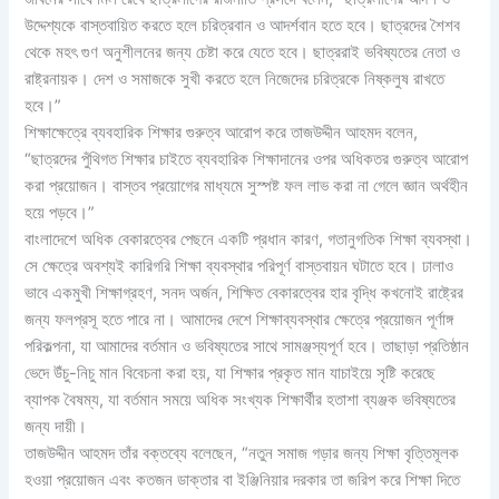
উদ্দেশ্যকে বাস্তবায়িত করতে হলে চরিত্রবান ও আদর্শবান হতে হবে। ছাত্রদের শৈশব
থেকে মহৎ গুণ অনুশীলনের জন্য চেষ্টা করে যেতে হবে। ছাত্ররাই ভবিষ্যতের নেতা ও
রাষ্ট্রনায়ক। দেশ ও সমাজকে সুখী করতে হলে নিজেদের চরিত্রকে নিষ্কলুষ রাখতে
হবে।”
শিক্ষাক্ষেত্রে ব্যবহারিক শিক্ষার গুরুত্ব আরোপ করে তাজউদ্দীন আহমদ বলেন,
“ছাত্রদের পুঁথিগত শিক্ষার চাইতে ব্যবহারিক শিক্ষাদানের ওপর অধিকতর গুরুত্ব আরোপ
করা প্রয়োজন। বাস্তব প্রয়োগের মাধ্যমে সুস্পষ্ট ফল লাভ করা না গেলে জ্ঞান অর্থহীন
হয়ে পড়বে।”
বাংলাদেশে অধিক বেকারত্বের পেছনে একটি প্রধান কারণ, গতানুগতিক শিক্ষা ব্যবস্থা।
সে ক্ষেত্রে অবশ্যই কারিগরি শিক্ষা ব্যবস্থার পরিপূর্ণ বাস্তবায়ন ঘটাতে হবে। ঢালাও
ভাবে একমুখী শিক্ষাগ্রহণ, সনদ অর্জন, শিক্ষিত বেকারত্বের হার বৃদ্ধি কখনোই রাষ্ট্রের
জন্য ফলপ্রসূ হতে পারে না। আমাদের দেশে শিক্ষাব্যবস্থার ক্ষেত্রে প্রয়োজন পূর্ণাঙ্গ
পরিকল্পনা, যা আমাদের বর্তমান ও ভবিষ্যতের সাথে সামঞ্জস্যপূর্ণ হবে। তাছাড়া প্রতিষ্ঠান
ভেদে উঁচু-নিচু মান বিবেচনা করা হয়, যা শিক্ষার প্রকৃত মান যাচাইয়ে সৃষ্টি করেছে
ব্যাপক বৈষম্য, যা বর্তমান সময়ে অধিক সংখ্যক শিক্ষার্থীর হতাশা ব্যঞ্জক ভবিষ্যতের
জন্য দায়ী।
তাজউদ্দীন আহমদ তাঁর বক্তব্যে বলেছেন, “নতুন সমাজ গড়ার জন্য শিক্ষা বৃত্তিমূলক
হওয়া প্রয়োজন এবং কতজন ডাক্তার বা ইঞ্জিনিয়ার দরকার তা জরিপ করে শিক্ষা দিতে