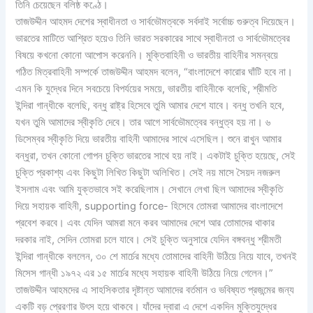
তিনি চেয়েছেন বলিষ্ঠ কণ্ঠে।
তাজউদ্দীন আহমদ দেশের স্বাধীনতা ও সার্বভৌমত্বকে সর্বদাই সর্বোচ্চ গুরুত্ব দিয়েছেন।
ভারতের মাটিতে আশ্রিত হয়েও তিনি ভারত সরকারের সাথে স্বাধীনতা ও সার্বভৌমত্বের
বিষয়ে কখনো কোনো আপোস করেননি। মুক্তিবাহিনী ও ভারতীয় বাহিনীর সমন্বয়ে
গঠিত মিত্রবাহিনী সম্পর্কে তাজউদ্দীন আহমদ বলেন, “বাংলাদেশে কারোর ঘাঁটি হবে না।
এমন কি যুদ্ধের দিনে সবচেয়ে বিপর্যয়ের সময়ে, ভারতীয় বাহিনীকে বলেছি, শ্রীমতি
ইন্দিরা গান্ধীকে বলেছি, বন্ধু রাষ্ট্র হিসেবে তুমি আমার দেশে যাবে। বন্ধু তখনি হবে,
যখন তুমি আমাদের স্বীকৃতি দেবে। তার আগে সার্বভৌমত্বের বন্ধুত্ব হয় না। ৬
ডিসেম্বর স্বীকৃতি দিয়ে ভারতীয় বাহিনী আমাদের সাথে এসেছিল। শুনে রাখুন আমার
বন্ধুরা, তখন কোনো গোপন চুক্তি ভারতের সাথে হয় নাই। একটাই চুক্তি হয়েছে, সেই
চুক্তি প্রকাশ্য এবং কিছুটা লিখিত কিছুটা অলিখিত। সেই নয় মাসে সৈয়দ নজরুল
ইসলাম এবং আমি যুক্তভাবে সই করেছিলাম। সেখানে লেখা ছিল আমাদের স্বীকৃতি
দিয়ে সহায়ক বাহিনী, supporting force- হিসেবে তোমরা আমাদের বাংলাদেশে
প্রবেশ করবে। এবং যেদিন আমরা মনে করব আমাদের দেশে আর তোমাদের থাকার
দরকার নাই, সেদিন তোমরা চলে যাবে। সেই চুক্তি অনুসারে যেদিন বঙ্গবন্ধু শ্রীমতী
ইন্দিরা গান্ধীকে বললেন, ৩০ শে মার্চের মধ্যে তোমাদের বাহিনী উঠিয়ে নিয়ে যাবে, তখনই
মিসেস গান্ধী ১৯৭২ এর ১৫ মার্চের মধ্যে সহায়ক বাহিনী উঠিয়ে নিয়ে গেলেন।”
তাজউদ্দীন আহমদের এ সাহসিকতার দৃষ্টান্ত আমাদের বর্তমান ও ভবিষ্যত প্রজন্মের জন্য
একটি বড় প্রেরণার উৎস হয়ে থাকবে। যাঁদের দ্বারা এ দেশে একদিন মুক্তিযুদ্ধের