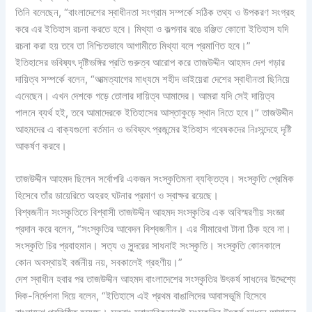
তিনি বলেছেন, “বাংলাদেশের স্বাধীনতা সংগ্রাম সম্পর্কে সঠিক তথ্য ও উপকরণ সংগ্রহ
করে এর ইতিহাস রচনা করতে হবে। মিথ্যা ও কল্পনার রঙে রঞ্জিত কোনো ইতিহাস যদি
রচনা করা হয় তবে তা নিশ্চিতভাবে আগামীতে মিথ্যা বলে প্রমাণিত হবে।”
ইতিহাসের ভবিষ্যৎ দৃষ্টিভঙ্গির প্রতি গুরুত্ব আরোপ করে তাজউদ্দীন আহমদ দেশ গড়ার
দায়িত্ব সম্পর্কে বলেন, “আত্মত্যাগের মাধ্যমে শহীদ ভাইয়েরা দেশের স্বাধীনতা ছিনিয়ে
এনেছেন। এখন দেশকে গড়ে তোলার দায়িত্ব আমাদের। আমরা যদি সেই দায়িত্ব
পালনে ব্যর্থ হই, তবে আমাদেরকে ইতিহাসের আস্তাকুড়ে স্থান নিতে হবে।” তাজউদ্দীন
আহমদের এ বাক্যগুলো বর্তমান ও ভবিষ্যৎ প্রজন্মের ইতিহাস গবেষকদের নিঃসন্দেহে দৃষ্টি
আকর্ষণ করবে।
তাজউদ্দীন আহমদ ছিলেন সর্বোপরি একজন সংস্কৃতিমনা ব্যক্তিত্ব। সংস্কৃতি প্রেমিক
হিসেবে তাঁর ডায়েরিতে অহরহ ঘটনার প্রমাণ ও স্বাক্ষর রয়েছে।
বিশ্বজনীন সংস্কৃতিতে বিশ্বাসী তাজউদ্দীন আহমদ সংস্কৃতির এক অবিস্মরণীয় সংজ্ঞা
প্রদান করে বলেন, “সংস্কৃতির আবেদন বিশ্বজনীন। এর সীমারেখা টানা ঠিক হবে না।
সংস্কৃতি চির প্রবাহমান। সত্য ও সুন্দরের সাধনাই সংস্কৃতি। সংস্কৃতি কোনকালে
কোন অবস্থায়ই বর্জনীয় নয়, সবকালেই গ্রহণীয়।”
দেশ স্বাধীন হবার পর তাজউদ্দীন আহমদ বাংলাদেশের সংস্কৃতির উৎকর্ষ সাধনের উদ্দেশ্যে
দিক-নির্দেশনা দিয়ে বলেন, “ইতিহাসে এই প্রথম বাঙালিদের আবাসভূমি হিসেবে