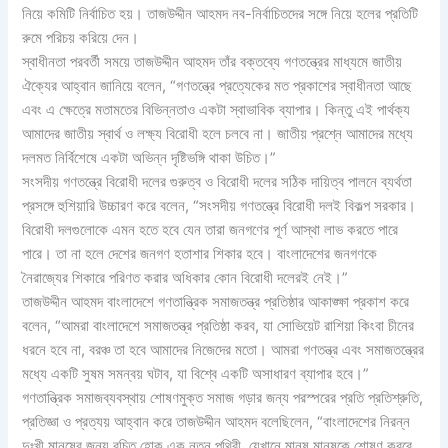
নিয়ে কমিটি নির্বাচিত হয়। তাজউদ্দীন আহমদ নব-নির্বাচিতদের সঙ্গে নিয়ে হলের প্রতিটি
রুমে পরিচয় করিয়ে দেন।
স্বাধীনতা পরবর্তী সময়ে তাজউদ্দীন আহমদ তাঁর বক্তব্যে গণতন্ত্রের মাধ্যমে জাতীয়
ঐক্যের আহ্বান জানিয়ে বলেন, “গণতন্ত্রে প্রত্যেকের মত প্রকাশের স্বাধীনতা আছে
এবং এ ক্ষেত্রে মতামতের বিভিন্নতাও একটা স্বাভাবিক ব্যাপার। কিন্তু এই পার্থক্য
আমাদের জাতীয় স্বার্থ ও লক্ষ্য বিরোধী হলে চলবে না। জাতীয় প্রশ্নে আমাদের মধ্যে
দলমত নির্বিশেষে একটা অভিন্ন দৃষ্টিভঙ্গি থাকা উচিত।”
সংসদীয় গণতন্ত্রে বিরোধী দলের গুরুত্ব ও বিরোধী দলের সঠিক দায়িত্ব পালনে ব্যর্থতা
প্রসঙ্গে হুশিয়ারি উচ্চারণ করে বলেন, “সংসদীয় গণতন্ত্রে বিরোধী দলই বিকল্প সরকার।
বিরোধী দলগুলোকে এমন হতে হবে যেন তারা জনগণের পূর্ণ আস্থা লাভ করতে পারে
পারে। তা না হলে দেশের জনগণ হতাশার শিকার হবে। বাংলাদেশের জনগণকে
নৈরাজ্যের শিকারে পরিণত করার অধিকার কোন বিরোধী দলেরই নেই।”
তাজউদ্দীন আহমদ বাংলাদেশে গণতান্ত্রিক সমাজতন্ত্র প্রতিষ্ঠার আকাঙ্ক্ষা প্রকাশ করে
বলেন, “আমরা বাংলাদেশে সমাজতন্ত্র প্রতিষ্ঠা করব, যা সোভিয়েট রাশিয়া কিংবা চীনের
ধরনে হবে না, বরঞ্চ তা হবে আমাদের নিজেদের মতো। আমরা গণতন্ত্র এবং সমাজতন্ত্রের
মধ্যে একটি সুষম সমন্বয় ঘটাব, যা বিশ্বে একটি অসাধারণ ব্যাপার হবে।”
গণতান্ত্রিক সমাজব্যবস্থায় শোষণমুক্ত সমাজ গড়ার জন্য পরস্পরের প্রতি প্রতিশ্রুতি,
প্রতিজ্ঞা ও প্রত্যয় আহ্বান করে তাজউদ্দীন আহমদ বলেছিলেন, “বাংলাদেশের নিরন্ন
দুঃখী মানুষের জন্য রচিত হোক এক নতুন পৃথিবী, যেখানে মানুষ মানুষকে শোষণ করবে