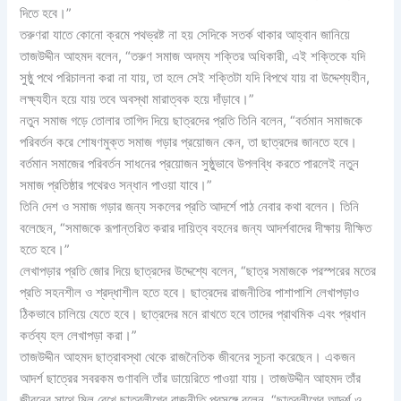
দিতে হবে।”
তরুণরা যাতে কোনো ক্রমে পথভ্রষ্ট না হয় সেদিকে সতর্ক থাকার আহ্বান জানিয়ে
তাজউদ্দীন আহমদ বলেন, “তরুণ সমাজ অদম্য শক্তির অধিকারী, এই শক্তিকে যদি
সুষ্ঠু পথে পরিচালনা করা না যায়, তা হলে সেই শক্তিটা যদি বিপথে যায় বা উদ্দেশ্যহীন,
লক্ষ্যহীন হয়ে যায় তবে অবস্থা মারাত্বক হয়ে দাঁড়াবে।”
নতুন সমাজ গড়ে তোলার তাগিদ দিয়ে ছাত্রদের প্রতি তিনি বলেন, “বর্তমান সমাজকে
পরিবর্তন করে শোষণমুক্ত সমাজ গড়ার প্রয়োজন কেন, তা ছাত্রদের জানতে হবে।
বর্তমান সমাজের পরিবর্তন সাধনের প্রয়োজন সুষ্ঠুভাবে উপলব্ধি করতে পারলেই নতুন
সমাজ প্রতিষ্ঠার পথেরও সন্ধান পাওয়া যাবে।”
তিনি দেশ ও সমাজ গড়ার জন্য সকলের প্রতি আদর্শে পাঠ নেবার কথা বলেন। তিনি
বলেছেন, “সমাজকে রূপান্তরিত করার দায়িত্ব বহনের জন্য আদর্শবাদের দীক্ষায় দীক্ষিত
হতে হবে।”
লেখাপড়ার প্রতি জোর দিয়ে ছাত্রদের উদ্দেশ্যে বলেন, “ছাত্র সমাজকে পরস্পরের মতের
প্রতি সহনশীল ও শ্রদ্ধাশীল হতে হবে। ছাত্রদের রাজনীতির পাশাপাশি লেখাপড়াও
ঠিকভাবে চালিয়ে যেতে হবে। ছাত্রদের মনে রাখতে হবে তাদের প্রাথমিক এবং প্রধান
কর্তব্য হল লেখাপড়া করা।”
তাজউদ্দীন আহমদ ছাত্রাবস্থা থেকে রাজনৈতিক জীবনের সূচনা করেছেন। একজন
আদর্শ ছাত্রের সবরকম গুণাবলি তাঁর ডায়েরিতে পাওয়া যায়। তাজউদ্দীন আহমদ তাঁর
জীবনের সাথে মিল রেখে ছাত্রলীগের রাজনীতি প্রসঙ্গে বলেন, “ছাত্রলীগের আদর্শ ও