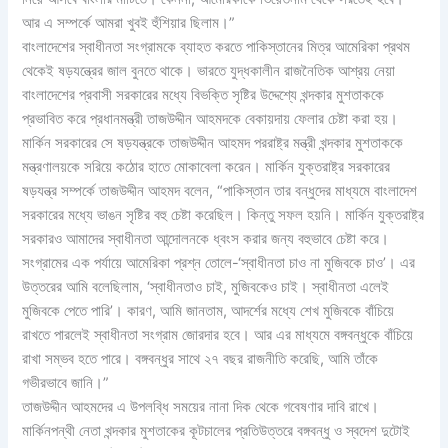
আর এ সম্পর্কে আমরা খুবই হুঁশিয়ার ছিলাম।”
বাংলাদেশের স্বাধীনতা সংগ্রামকে ব্যাহত করতে পাকিস্তানের মিত্র আমেরিকা প্রথম
থেকেই ষড়যন্ত্রের জাল বুনতে থাকে। ভারতে যুদ্ধকালীন রাজনৈতিক আশ্রয় নেয়া
বাংলাদেশের প্রবাসী সরকারের মধ্যে বিভক্তি সৃষ্টির উদ্দেশ্যে খন্দকার মুশতাককে
প্রভাবিত করে প্রধানমন্ত্রী তাজউদ্দীন আহমদকে বেকায়দায় ফেলার চেষ্টা করা হয়।
মার্কিন সরকারের সে ষড়যন্ত্রকে তাজউদ্দীন আহমদ পররাষ্ট্র মন্ত্রী খন্দকার মুশতাককে
মন্ত্রণালয়কে সরিয়ে কঠোর হাতে মোকাবেলা করেন। মার্কিন যুক্তরাষ্ট্র সরকারের
ষড়যন্ত্র সম্পর্কে তাজউদ্দীন আহমদ বলেন, “পাকিস্তান তার বন্ধুদের মাধ্যমে বাংলাদেশ
সরকারের মধ্যে ভাঙন সৃষ্টির বহু চেষ্টা করেছিল। কিন্তু সফল হয়নি। মার্কিন যুক্তরাষ্ট্র
সরকারও আমাদের স্বাধীনতা আন্দোলনকে ধ্বংস করার জন্য বহুভাবে চেষ্টা করে।
সংগ্রামের এক পর্যায়ে আমেরিকা প্রশ্ন তোলে-‘স্বাধীনতা চাও না মুজিবকে চাও’। এর
উত্তরের আমি বলেছিলাম, ‘স্বাধীনতাও চাই, মুজিবকেও চাই। স্বাধীনতা এলেই
মুজিবকে পেতে পারি’। কারণ, আমি জানতাম, আদর্শের মধ্যে শেখ মুজিবকে বাঁচিয়ে
রাখতে পারলেই স্বাধীনতা সংগ্রাম জোরদার হবে। আর এর মাধ্যমে বঙ্গবন্ধুকে বাঁচিয়ে
রাখা সম্ভব হতে পারে। বঙ্গবন্ধুর সাথে ২৭ বছর রাজনীতি করেছি, আমি তাঁকে
গভীরভাবে জানি।”
তাজউদ্দীন আহমদের এ উপলব্ধি সময়ের নানা দিক থেকে গবেষণার দাবি রাখে।
মার্কিনপন্থী নেতা খন্দকার মুশতাকের কূটচালের প্রতিউত্তরে বঙ্গবন্ধু ও স্বদেশ দুটোই