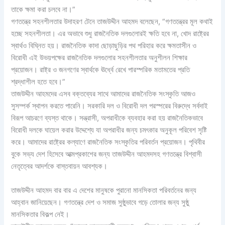
তাকে ক্ষমা করা চলবে না।”
গণতন্ত্রে সহনশীলতার উদাহরণ টেনে তাজউদ্দীন আহমদ বলেছেন, “গণতন্ত্রের মূল কথাই
হচ্ছে সহনশীলতা। এর অভাবে শুধু রাজনৈতিক দলগুলোরই ক্ষতি হবে না, খোদ রাষ্ট্রের
স্বার্থও বিঘ্নিত হয়। রাজনৈতিক কাদা ছোড়াছুড়ির পথ পরিহার করে ক্ষমতাসীন ও
বিরোধী এই উভয়পক্ষের রাজনৈতিক দলগুলোর সহনশীলতার অনুশীলন শিক্ষার
প্রয়োজন। রাষ্ট্র ও জনগণের স্বার্থকে ঊর্ধ্বে রেখে পারস্পরিক মতামতের প্রতি
শ্রদ্ধাশীল হতে হবে।”
তাজউদ্দীন আহমদের এসব বক্তব্যের সাথে আমাদের রাজনৈতিক সংস্কৃতি আজও
সুসম্পর্ক স্থাপন করতে পারেনি। সরকারি দল ও বিরোধী দল পরস্পরের বিরুদ্ধে সর্বদাই
বিরূপ আচরণে ব্যস্ত থাকে। সন্ত্রাসী, অপরাধীকে ব্যবহার করা হয় রাজনৈতিকভাবে
বিরোধী দলকে ঘায়েল করার উদ্দেশ্যে যা অপরাধীর জন্য চমৎকার অনুকূল পরিবেশ সৃষ্টি
করে। আমাদের রাষ্ট্রের কল্যাণে রাজনৈতিক সংস্কৃতির পরিবর্তন প্রয়োজন। পৃথিবীর
বুকে সভ্য দেশ হিসেবে আত্মপ্রকাশের জন্য তাজউদ্দীন আহমদসহ গণতন্ত্রে বিশ্বাসী
নেতৃত্বের আদর্শকে বাস্তবায়ন আবশ্যক।
তাজউদ্দীন আহমদ বার বার এ দেশের মানুষকে পুরানো মানসিকতা পরিবর্তনের জন্য
আহ্বান জানিয়েছেন। গণতন্ত্রে দেশ ও সমাজ সুষ্ঠুভাবে গড়ে তোলার জন্য সুষ্ঠু
মানসিকতার বিকল্প নেই।