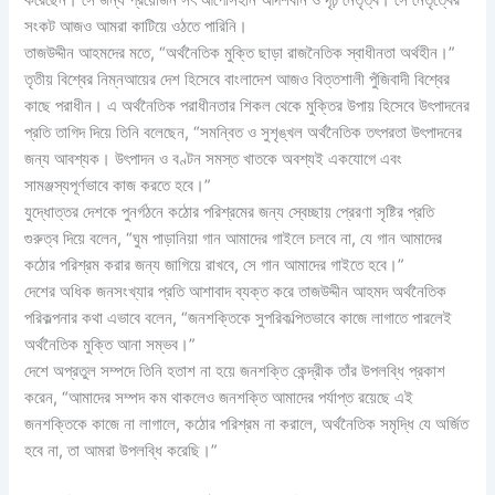
করেছেন। সে জন্য প্রয়োজন সৎ আপোসহীন আদর্শবান ও দৃঢ় নেতৃত্ব। সে নেতৃত্বের
সংকট আজও আমরা কাটিয়ে ওঠতে পারিনি।
তাজউদ্দীন আহমদের মতে, “অর্থনৈতিক মুক্তি ছাড়া রাজনৈতিক স্বাধীনতা অর্থহীন।”
তৃতীয় বিশ্বের নিম্নআয়ের দেশ হিসেবে বাংলাদেশ আজও বিত্তশালী পুঁজিবাদী বিশ্বের
কাছে পরাধীন। এ অর্থনৈতিক পরাধীনতার শিকল থেকে মুক্তির উপায় হিসেবে উৎপাদনের
প্রতি তাগিদ দিয়ে তিনি বলেছেন, “সমন্বিত ও সুশৃঙ্খল অর্থনৈতিক তৎপরতা উৎপাদনের
জন্য আবশ্যক। উৎপাদন ও বণ্টন সমস্ত খাতকে অবশ্যই একযোগে এবং
সামঞ্জস্যপূর্ণভাবে কাজ করতে হবে।”
যুদ্ধোত্তর দেশকে পুনর্গঠনে কঠোর পরিশ্রমের জন্য স্বেচ্ছায় প্রেরণা সৃষ্টির প্রতি
গুরুত্ব দিয়ে বলেন, “ঘুম পাড়ানিয়া গান আমাদের গাইলে চলবে না, যে গান আমাদের
কঠোর পরিশ্রম করার জন্য জাগিয়ে রাখবে, সে গান আমাদের গাইতে হবে।”
দেশের অধিক জনসংখ্যার প্রতি আশাবাদ ব্যক্ত করে তাজউদ্দীন আহমদ অর্থনৈতিক
পরিকল্পনার কথা এভাবে বলেন, “জনশক্তিকে সুপরিকল্পিতভাবে কাজে লাগাতে পারলেই
অর্থনৈতিক মুক্তি আনা সম্ভব।”
দেশে অপ্রতুল সম্পদে তিনি হতাশ না হয়ে জনশক্তি কেন্দ্রীক তাঁর উপলব্ধি প্রকাশ
করেন, “আমাদের সম্পদ কম থাকলেও জনশক্তি আমাদের পর্যাপ্ত রয়েছে এই
জনশক্তিকে কাজে না লাগালে, কঠোর পরিশ্রম না করালে, অর্থনৈতিক সমৃদ্ধি যে অর্জিত
হবে না, তা আমরা উপলব্ধি করেছি।”