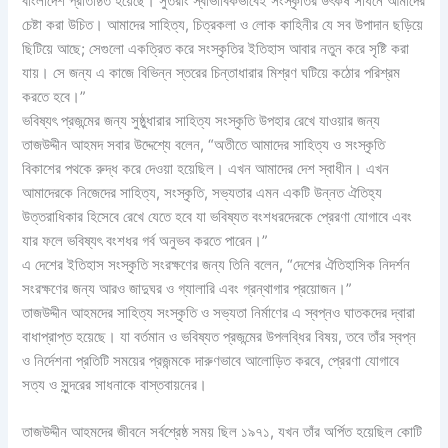
বাংলাদেশ প্রতিষ্ঠিত হয়েছে। সুতরাং স্বাভাবিকভাবেই সংস্কৃতির উৎকর্ষ সাধনে আমাদের
চেষ্টা করা উচিত। আমাদের সাহিত্য, চিত্রকলা ও লোক কাহিনীর যে সব উপাদান ছড়িয়ে
ছিটিয়ে আছে; সেগুলো একত্রিত করে সংস্কৃতির ইতিহাস আবার নতুন করে সৃষ্টি করা
যায়। সে জন্য এ কাজে বিভিন্ন স্তরের চিন্তাধারার মিশ্রণ ঘটিয়ে কঠোর পরিশ্রম
করতে হবে।”
ভবিষ্যৎ প্রজন্মের জন্য সুষ্ঠুধারার সাহিত্য সংস্কৃতি উপহার রেখে যাওয়ার জন্য
তাজউদ্দীন আহমদ সবার উদ্দেশ্যে বলেন, “অতীতে আমাদের সাহিত্য ও সংস্কৃতি
বিকাশের পথকে রুদ্ধ করে দেওয়া হয়েছিল। এখন আমাদের দেশ স্বাধীন। এখন
আমাদেরকে নিজেদের সাহিত্য, সংস্কৃতি, সভ্যতার এমন একটি উন্নত ঐতিহ্য
উত্তরাধিকার হিসেবে রেখে যেতে হবে যা ভবিষ্যত বংশধরদেরকে প্রেরণা যোগাবে এবং
যার ফলে ভবিষ্যৎ বংশধর গর্ব অনুভব করতে পারেন।”
এ দেশের ইতিহাস সংস্কৃতি সংরক্ষণের জন্য তিনি বলেন, “দেশের ঐতিহাসিক নিদর্শন
সংরক্ষণের জন্য আরও জাদুঘর ও গ্যালারি এবং গ্রন্থাগার প্রয়োজন।”
তাজউদ্দীন আহমদের সাহিত্য সংস্কৃতি ও সভ্যতা নির্মাণের এ স্বপ্নও ঘাতকদের দ্বারা
বাধাপ্রাপ্ত হয়েছে। যা বর্তমান ও ভবিষ্যত প্রজন্মের উপলব্ধির বিষয়, তবে তাঁর স্বপ্ন
ও নির্দেশনা প্রতিটি সময়ের প্রজন্মকে দারুণভাবে আলোড়িত করবে, প্রেরণা যোগাবে
সত্য ও সুন্দরের সাধনাকে বাস্তবায়নের।
তাজউদ্দীন আহমদের জীবনে সর্বশ্রেষ্ঠ সময় ছিল ১৯৭১, যখন তাঁর অর্পিত হয়েছিল কোটি