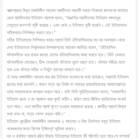
আত্মপ্রচার বিমুখ তাজউদ্দীন আহমদ স্বাধীনতা পরবর্তী সময়ে নিজেকে জনগণের কাতারে
রেখে স্বাধীনতার ইতিহাস প্রসঙ্গে বলেন, “বাঙালির স্বাধীনতার ইতিহাস বঙ্গবন্ধুর
নেতৃত্বে জনগণই সৃষ্টি করেছে। একা কেউ এ ইতিহাস সৃষ্টি করেনি। এই ইতিহাসকে
সঠিকভাবে লিপিবদ্ধ করতে হবে।”
সঠিক ইতিহাসকে লিপিবদ্ধ করার স্বার্থে তিনি ঐতিহাসিকদের স্ব স্ব অবস্থান থেকে
দেখা ইতিহাসকে নির্ভুলভাবে উপস্থাপনের আহ্বান জানিয়ে বলেন, “ঐতিহাসিক
ঘটনাবলীকে ধরে রাখার জন্যে দেশের ঐতিহাসিকদের কাজ করতে হবে। যিনি যেভাবে
ঘটনাবলীকে দেখেছেন, ঠিক সেভাবেই ঘটনাকে তুলে ধরতে হবে। ঘটনার গভীরে যেতে
হবে এবং ঘটনার সঠিক ও নির্ভুল ব্যাখ্যা থাকতে হবে।”
ঐ সময় তাজউদ্দীন আহমদ বার বার ইতিহাস সংরক্ষণের কথা বলেছেন, সরাসরি ইতিহাস
রচনার কথা বলেননি। কারণ সত্য বড় নির্মম যা সময়ের ধারাবাহিকতায় আঘাতপ্রাপ্ত
হবার সম্ভাবনাকে জাগ্রত করতে পারে। তাই তিনি সুচিন্তিতভাবে বলেন, “সমকালীন
ইতিহাস রচনা ও তা প্রকাশ করা খুবই কঠিন। কারণ তাতে জীবিত ব্যক্তিদের সংঘর্ষ
হতে পারে। এতে জাতীয় স্বার্থ ক্ষুণ্ণ হওয়ার সম্ভাবনা রয়েছে। জাতীয় স্বার্থে মিথ্যা
কথা বলব না, সত্য গোপন করতে পারি।”
ইতিহাস কেন্দ্রীক তাজউদ্দীন আহমদের এ বক্তব্য ও দিক নির্দেশনা সমূহ ইতিহাস
গবেষকদের জন্য বিশেষ ইঙ্গিতপূর্ণ ভূমিকা রাখবে।
দল ও ব্যক্তি স্বার্থে রচিত মিথ্যা ইতিহাসের ইতিহাস কী পরিণতি হতে পারে সে সম্পর্কে