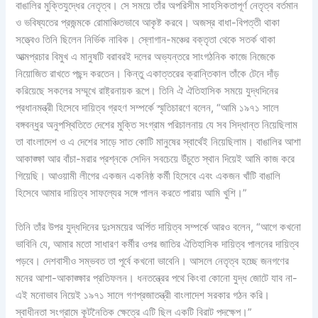
বাঙালির মুক্তিযুদ্ধের নেতৃত্ব। সে সময়ে তাঁর অপরিসীম সাহসিকতাপূর্ণ নেতৃত্ব বর্তমান
ও ভবিষ্যতের প্রজন্মকে রোমাঞ্চিতভাবে আকৃষ্ট করবে। অজস্র বাধা-বিপত্তী থাকা
সত্ত্বেও তিনি ছিলেন নির্ভিক নাবিক। স্লোগান-মঞ্চের বক্তৃতা থেকে সতর্ক থাকা
আত্মপ্রচার বিমুখ এ মানুষটি বরাবরই দলের অভ্যন্তরে সাংগঠনিক কাজে নিজেকে
নিয়োজিত রাখতে পছন্দ করতেন। কিন্তু একাত্তরের ক্রান্তিকাল তাঁকে টেনে দাঁড়
করিয়েছে সকলের সম্মূখে রাষ্ট্রনায়ক রূপে। তিনি ঐ ঐতিহাসিক সময়ে যুদ্ধদিনের
প্রধানমন্ত্রী হিসেবে দায়িত্ব গ্রহণ সম্পর্কে স্মৃতিচারণে বলেন, “আমি ১৯৭১ সালে
বঙ্গবন্ধুর অনুপস্থিতিতে দেশের মুক্তি সংগ্রাম পরিচালনায় যে সব সিদ্ধান্ত নিয়েছিলাম
তা বাংলাদেশ ও এ দেশের সাড়ে সাত কোটি মানুষের স্বার্থেই নিয়েছিলাম। বাঙালির আশা
আকাঙ্ক্ষা আর বাঁচা-মরার প্রশ্নকে সেদিন সবচেয়ে উঁচুতে স্থান দিয়েই আমি কাজ করে
গিয়েছি। আওয়ামী লীগের একজন একনিষ্ঠ কর্মী হিসেবে এবং একজন খাঁটি বাঙালি
হিসেবে আমার দায়িত্ব সাফল্যের সঙ্গে পালন করতে পারায় আমি খুশি।”
তিনি তাঁর উপর যুদ্ধদিনের দুঃসময়ের অর্পিত দায়িত্ব সম্পর্কে আরও বলেন, “আগে কখনো
ভাবিনি যে, আমার মতো সাধারণ কর্মীর ওপর জাতির ঐতিহাসিক দায়িত্ব পালনের দায়িত্ব
পড়বে। দেশবাসীও সম্ভবত তা পূর্বে কখনো ভাবেনি। আসলে নেতৃত্ব হচ্ছে জনগণের
মনের আশা-আকাঙ্ক্ষার প্রতিফলন। ধনতন্ত্রের পথে কিংবা কোনো যুদ্ধ জোটে যাব না-
এই মনোভাব নিয়েই ১৯৭১ সালে গণপ্রজাতন্ত্রী বাংলাদেশ সরকার গঠন করি।
স্বাধীনতা সংগ্রামে কূটনৈতিক ক্ষেত্রে এটি ছিল একটি বিরাট পদক্ষেপ।”