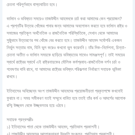
চেতনা পরিপূর্ণভাবে বাস্তবায়িত হবে।
বর্তমান ও ভবিষ্যত সময়েও তাজউদ্দীন আহমদকে চর্চা করা আমাদের কেন প্রয়োজন?
এ প্রশ্নটির উত্তর খোঁজের পাবার জন্য আমাদের অবলোকন করতে হবে বর্তমান রাষ্ট্র ও
সমাজের প্রতিকূল অর্থনৈতিক ও রাজনৈতিক পরিস্থিতিকে, সেখান থেকে আমাদের
সুষ্ঠুভাবে উত্তরণের পথ খোঁজে বের করতে হবে। তাজউদ্দীন আহমদ সর্বোপরি একজন
নির্ভুল সত্তার নাম, যিনি ভুল করেও কখনো ভুল করেননি। তাঁর দিক-নির্দেশনা, চিন্তা-
চেতনা অতীত ও বর্তমান সময়কে ছাড়িয়ে ভবিষ্যতের সাথেও সামঞ্জসপূর্ণ। তাই সময়ের
স্বার্থে রাষ্ট্রের স্বার্থে এই রাষ্ট্রনায়কের মৌলিক কর্মপ্রবাহ-রাজনৈতিক দর্শন চর্চা ও
গবেষণার দাবি রাখে, যা আমাদের রাষ্ট্রের ভবিষ্যৎ পরিকল্পনা নির্ধারণে সহায়ক ভূমিকা
রাখবে।
ইতিহাসের অবিচ্ছেদ্য অংশ তাজউদ্দীন আহমদের প্রয়োজনীয়তা প্রকৃতপক্ষে কখনোই
ফুরাবে না। সময় সমীকরণ যতই সম্মূখে ধাবিত হবে ততই তাঁর কর্ম ও আদর্শের আলোক
রশ্মি উজ্জ্বল থেকে উজ্জ্বলতর হয়ে ওঠবে।
সহায়ক গ্রন্থপঞ্জীঃ
১) ইতিহাসের পাতা থেকে তাজউদ্দীন আহমদ, প্রতিভাস প্রকাশনী।
২) তাজউদ্দীন আহমদের আলোকভাবনা উদ্ধৃতি সংকলন, প্রতিভাস প্রকাশনী।