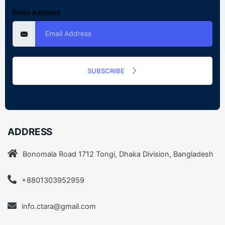
Email Address
SUBSCRIBE
ADDRESS
Bonomala Road 1712 Tongi, Dhaka Division, Bangladesh
+8801303952959
info.ctara@gmail.com