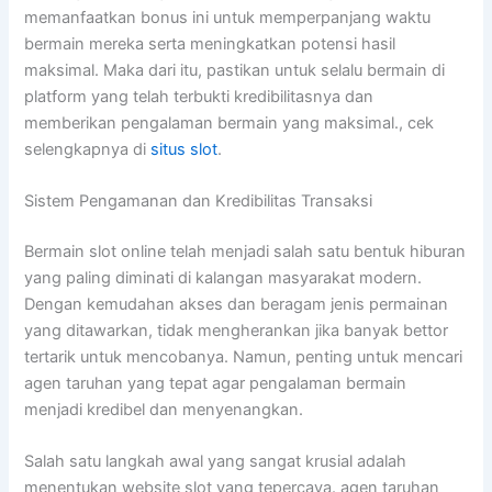
memanfaatkan bonus ini untuk memperpanjang waktu
bermain mereka serta meningkatkan potensi hasil
maksimal. Maka dari itu, pastikan untuk selalu bermain di
platform yang telah terbukti kredibilitasnya dan
memberikan pengalaman bermain yang maksimal., cek
selengkapnya di
situs slot
.
Sistem Pengamanan dan Kredibilitas Transaksi
Bermain slot online telah menjadi salah satu bentuk hiburan
yang paling diminati di kalangan masyarakat modern.
Dengan kemudahan akses dan beragam jenis permainan
yang ditawarkan, tidak mengherankan jika banyak bettor
tertarik untuk mencobanya. Namun, penting untuk mencari
agen taruhan yang tepat agar pengalaman bermain
menjadi kredibel dan menyenangkan.
Salah satu langkah awal yang sangat krusial adalah
menentukan website slot yang tepercaya. agen taruhan