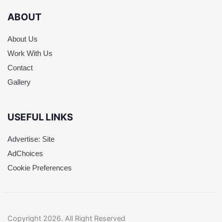
ABOUT
About Us
Work With Us
Contact
Gallery
USEFUL LINKS
Advertise: Site
AdChoices
Cookie Preferences
Copyright 2026. All Right Reserved